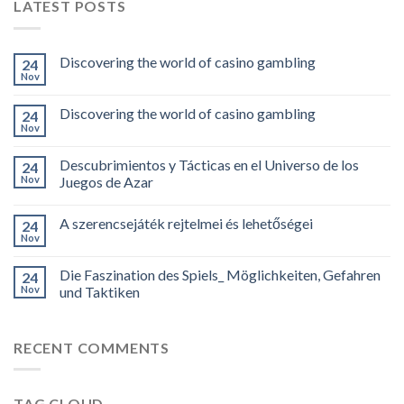
LATEST POSTS
Discovering the world of casino gambling
24
Nov
Discovering the world of casino gambling
24
Nov
Descubrimientos y Tácticas en el Universo de los
24
Nov
Juegos de Azar
A szerencsejáték rejtelmei és lehetőségei
24
Nov
Die Faszination des Spiels_ Möglichkeiten, Gefahren
24
Nov
und Taktiken
RECENT COMMENTS
TAG CLOUD