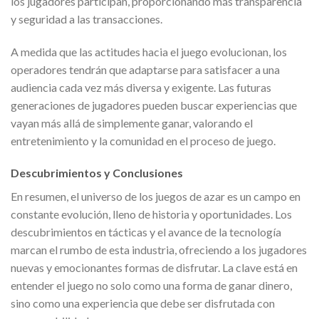
los jugadores participan, proporcionando más transparencia
y seguridad a las transacciones.
A medida que las actitudes hacia el juego evolucionan, los
operadores tendrán que adaptarse para satisfacer a una
audiencia cada vez más diversa y exigente. Las futuras
generaciones de jugadores pueden buscar experiencias que
vayan más allá de simplemente ganar, valorando el
entretenimiento y la comunidad en el proceso de juego.
Descubrimientos y Conclusiones
En resumen, el universo de los juegos de azar es un campo en
constante evolución, lleno de historia y oportunidades. Los
descubrimientos en tácticas y el avance de la tecnología
marcan el rumbo de esta industria, ofreciendo a los jugadores
nuevas y emocionantes formas de disfrutar. La clave está en
entender el juego no solo como una forma de ganar dinero,
sino como una experiencia que debe ser disfrutada con