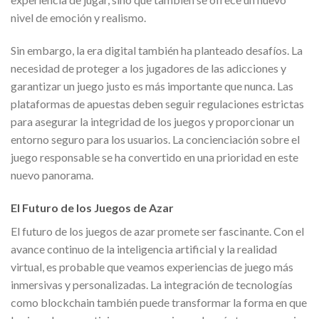
nivel de emoción y realismo.
Sin embargo, la era digital también ha planteado desafíos. La
necesidad de proteger a los jugadores de las adicciones y
garantizar un juego justo es más importante que nunca. Las
plataformas de apuestas deben seguir regulaciones estrictas
para asegurar la integridad de los juegos y proporcionar un
entorno seguro para los usuarios. La concienciación sobre el
juego responsable se ha convertido en una prioridad en este
nuevo panorama.
El Futuro de los Juegos de Azar
El futuro de los juegos de azar promete ser fascinante. Con el
avance continuo de la inteligencia artificial y la realidad
virtual, es probable que veamos experiencias de juego más
inmersivas y personalizadas. La integración de tecnologías
como blockchain también puede transformar la forma en que