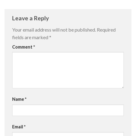
Leave a Reply
Your email address will not be published.
Required
fields are marked
*
Comment
*
Name
*
Email
*