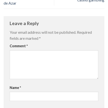
de Azar
Leave a Reply
Your email address will not be published.
Required
fields are marked
*
Comment
*
Name
*