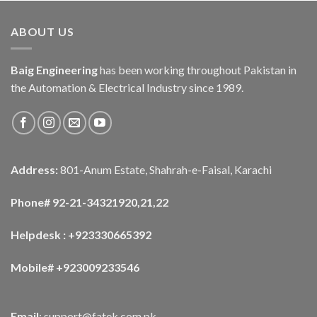
ABOUT US
Baig Engineering
has been working throughout Pakistan in
the Automation & Electrical Industry since 1989.
Address:
801-Anum Estate, Shahrah-e-Faisal, Karachi
Phone# 92-21-34321920,21,22
Helpdesk : +923330665392
Mobile# +923009233546
Email
:
support@fatek.com.pk